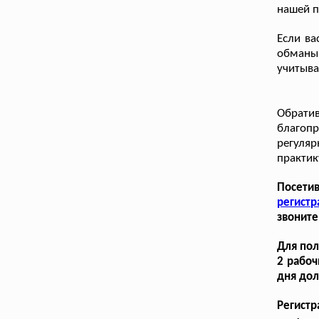
нашей п
Если ва
обманы
учитыва
Обратив
благоп
регуля
практик
Посети
регист
звоните
Для пол
2 рабоч
дня дол
Регистр