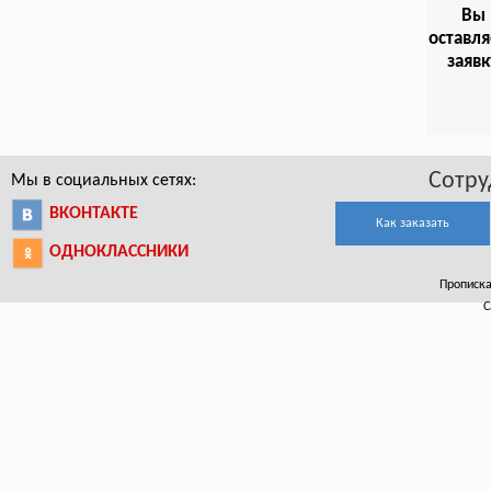
Вы
оставл
заявк
Сотру
Мы в социальных сетях:
ВКОНТАКТЕ
Как заказать
ОДНОКЛАССНИКИ
Прописка 
С