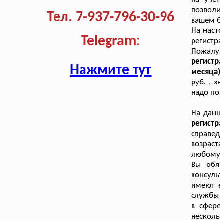
позвол
Тел. 7-937-796-30-96
вашем 
На наст
Telegram:
регистр
Пожалуй
регист
Нажмите тут
месяца
руб. , 
надо по
На дан
регист
справед
возраст
любому 
Вы обя
консул
имеют е
службы 
в сфер
несколь