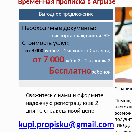
Временная прописка в Агрызе
Выгодное предложение
Необходимые документы:
- паспорта гражданина РФ;
Стоимость услуг:
от 8 000
рублей - 1 человек (3 месяца)
от 7 000
рублей - 1 взрослый
Бесплатно
ребенок
Страниц
Свяжитесь с нами и оформите
Помощ
надежную регистрацию за 2
настоя
дня по справедливой цене.
возможн
получи
kupi.propisku@gmail.com
ГИБДД.П
на уче